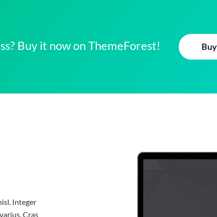
ness? Buy it now on ThemeForest!
Buy
isl. Integer
varius. Cras