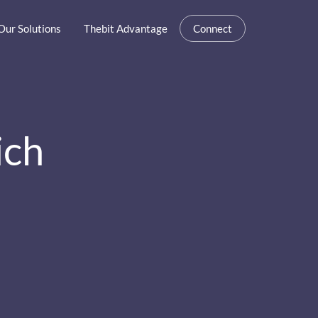
Our Solutions
Thebit Advantage
Connect
ich