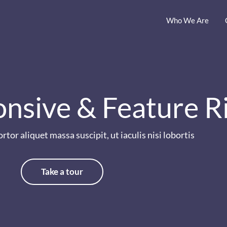
Who We Are
onsive & Feature R
rtor aliquet massa suscipit, ut iaculis nisi lobortis
Take a tour